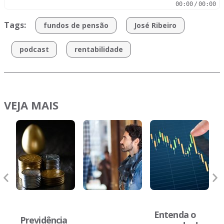
00:00
/
00:00
Tags:
fundos de pensão
José Ribeiro
podcast
rentabilidade
VEJA MAIS
oria
Planejamento
Aposentadoria
financeiro
Entenda o
ia
Taxa de