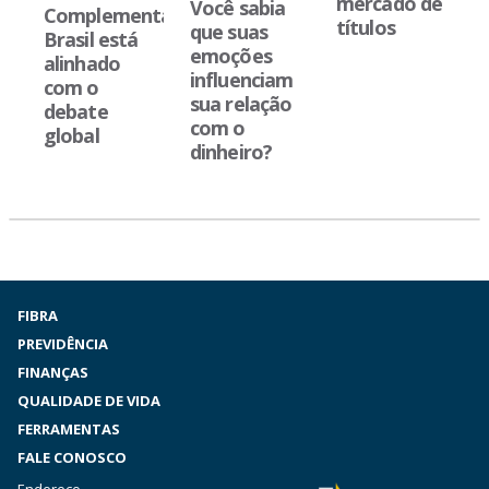
mercado de
Você sabia
entar:
Administração
títulos
que suas
á
x Taxa de
emoções
Carregamento
influenciam
sua relação
com o
dinheiro?
FIBRA
PREVIDÊNCIA
FINANÇAS
QUALIDADE DE VIDA
FERRAMENTAS
FALE CONOSCO