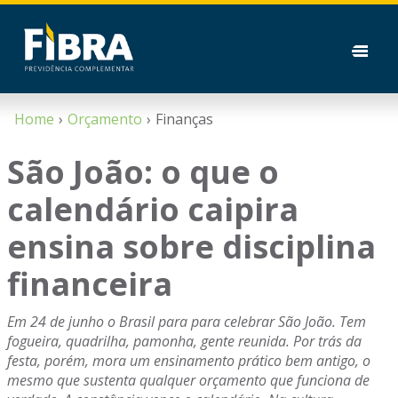
Home
Orçamento
Finanças
São João: o que o
calendário caipira
ensina sobre disciplina
financeira
Em 24 de junho o Brasil para para celebrar São João. Tem
fogueira, quadrilha, pamonha, gente reunida. Por trás da
festa, porém, mora um ensinamento prático bem antigo, o
mesmo que sustenta qualquer orçamento que funciona de