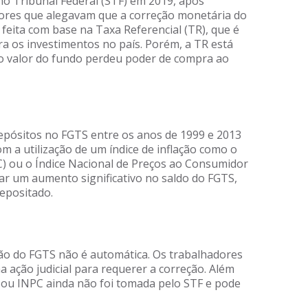
o Tribunal Federal (STF) em 2019, após
ores que alegavam que a correção monetária do
feita com base na Taxa Referencial (TR), que é
ra os investimentos no país. Porém, a TR está
e o valor do fundo perdeu poder de compra ao
epósitos no FGTS entre os anos de 1999 e 2013
m a utilização de um índice de inflação como o
C) ou o Índice Nacional de Preços ao Consumidor
r um aumento significativo no saldo do FGTS,
epositado.
são do FGTS não é automática. Os trabalhadores
 ação judicial para requerer a correção. Além
CA ou INPC ainda não foi tomada pelo STF e pode