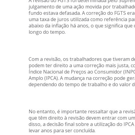
A revisão do FGTS foi determinada pelo Suprem
julgamento de uma ação movida por trabalhad
fundo estava defasada. A correção do FGTS era 
uma taxa de juros utilizada como referência pa
abaixo da inflação há anos, o que significa qu
longo do tempo.
Com a revisão, os trabalhadores que tiveram d
podem ter direito a uma correção mais justa, co
Índice Nacional de Preços ao Consumidor (INP
Amplo (IPCA). A mudança na correção pode gera
dependendo do tempo de trabalho e do valor d
No entanto, é importante ressaltar que a revi
que têm direito à revisão devem entrar com uma
disso, a decisão final sobre a utilização do IP
levar anos para ser concluída.