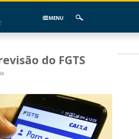
MENU
revisão do FGTS
io