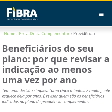
Home
Previdência Complementar
Previdência
Beneficiários do seu
plano: por que revisar a
indicação ao menos
uma vez por ano
Tem uma decisão simples. Toma cinco minutos. E muita gente
esquece dela por anos. É revisar quem são os beneficiários
indicados no plano de previdência complementar.